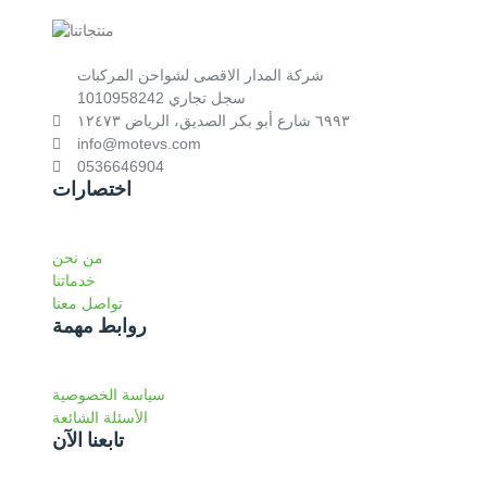
شركة المدار الاقصى لشواحن المركبات
سجل تجاري 1010958242
٦٩٩٣ شارع أبو بكر الصديق، الرياض ١٢٤٧٣
info@motevs.com
0536646904
اختصارات
من نحن
خدماتنا
تواصل معنا
روابط مهمة
سياسة الخصوصية
الأسئلة الشائعة
تابعنا الآن