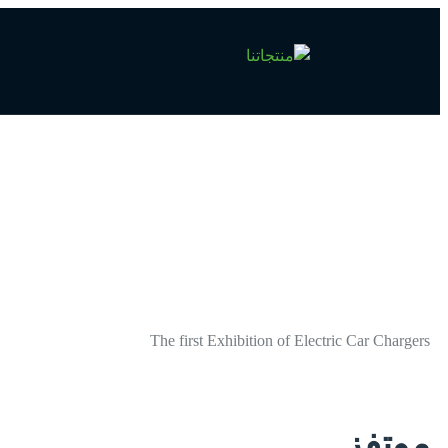
The first Exhibition of Electric Car Chargers
موتفز