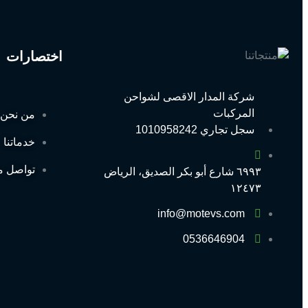
اختصارات
شركة المدار الاقصى لشواحن
المركبات
من نحن
سجل تجاري 1010958242
خدماتنا
تواصل م
٦٩٩٣ شارع أبو بكر الصديق، الرياض
١٢٤٧٣
info@motevs.com
0536646904